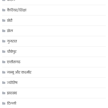
कैरियर/शिक्षा
खेरी
खेल
गुजरात
चौबेपुर
छत्तीसगढ
जम्मू और कश्मीर
ज्योतिष
झारखंड
दिल्ली