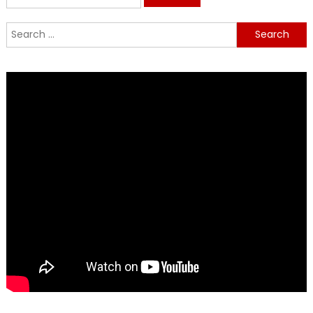
for:
Search
for: