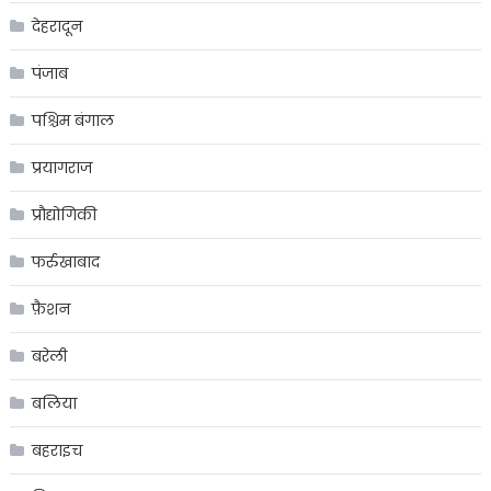
देहरादून
पंजाब
पश्चिम बंगाल
प्रयागराज
प्रौद्योगिकी
फर्रुखाबाद
फ़ैशन
बरेली
बलिया
बहराइच