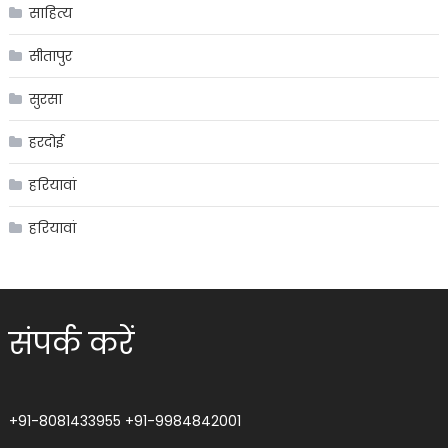
साहित्य
सीतापुर
सुरसा
हरदोई
हरियावां
हरियावां
संपर्क करें
+91-8081433955
+91-9984842001