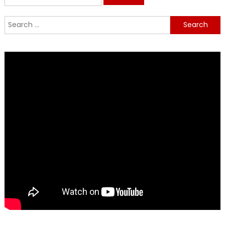
for:
Search
for: