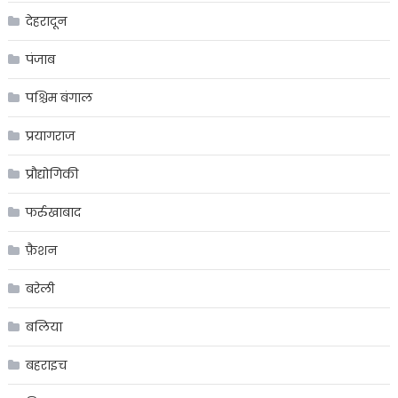
देहरादून
पंजाब
पश्चिम बंगाल
प्रयागराज
प्रौद्योगिकी
फर्रुखाबाद
फ़ैशन
बरेली
बलिया
बहराइच