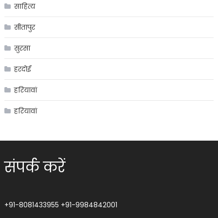
साहित्य
सीतापुर
सुरसा
हरदोई
हरियावां
हरियावां
संपर्क करें
+91-8081433955
+91-9984842001