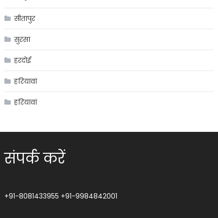
सीतापुर
सुरसा
हरदोई
हरियावां
हरियावां
संपर्क करें
+91-8081433955
+91-9984842001