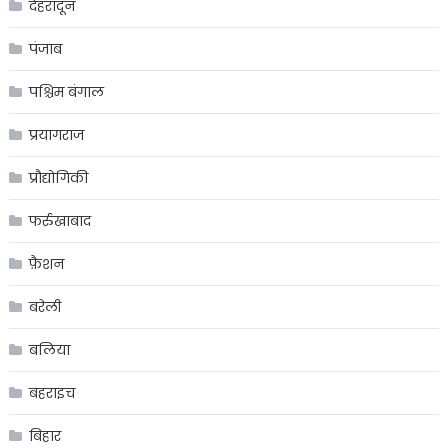
देहरादून
पंजाब
पश्चिम बंगाल
प्रयागराज
प्रौद्योगिकी
फर्रुखाबाद
फ़ैशन
बरेली
बलिया
बहराइच
बिहार