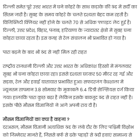
दिल्ली समेत पूरे उत्तर भारत में घने कोहरे के साथ कड़ाके की ठंड में सर्दी का
सितम जारी है। सुबह के समय कोहरे के चलते दृश्यता बेहद कम रहती है।
विजिब्लिटी क्लियर नहीं होने के चलते 70 से अधिक फ्लाइट लेट हुई हैं।
दिल्ली, उत्तर प्रदेश, बिहार, पंजाब, हरियाणा के ज्यादातर क्षेत्रों में सुबह घना
कोहरा छाया रहता है। इस वजह से रेल संचालन भी प्रभावित हो गया है।
पारा बढ़ने के बाद भी ठंड से नहीं मिल रही राहत
राष्ट्रीय राजधानी दिल्ली और उत्तर भारत के अधिकांश हिस्सों में मंगलवार
सुबह भी घना कोहरा छाया रहा। इससे दृश्यता घटकर 50 मीटर रह गई और
सड़क, रेल और हवाई यातायात प्रभावित हुआ। सफदरजंग वेधशाला में
न्यूनतम तापमान 3.8 सोमवार के मुकाबले 6.4 डिग्री सेल्सियस दर्ज किया
गया। हालांकि पारा कुछ बढ़ा है लेकिन इसके बावजूद ठंड से राहत नहीं है।
इसके पीछे मौसम विज्ञानियों ने आगे अपनी राय दी है।
मौसम विज्ञानियों का क्या है कहना ?
दरअसल, मौसम विज्ञानी अत्यधिक ठंड के लंबे दौर के लिए पश्चिमी विक्षोभ
को जिम्मेदार मानते हैं, जिससे बर्फ से ढके पहाड़ों से ठंडी हवाएं सामान्य से