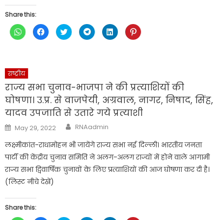
Share this:
Click
Click
Click
Click
Click
Click
to
to
to
to
to
to
share
share
share
share
share
share
on
on
on
on
on
on
WhatsApp
Facebook
Twitter
Telegram
LinkedIn
Pinterest
(Opens
(Opens
(Opens
(Opens
(Opens
(Opens
in
in
in
in
in
in
new
new
new
new
new
new
राष्ट्रीय
window)
window)
window)
window)
window)
window)
राज्य सभा चुनाव-भाजपा ने की प्रत्याशियों की
घोषणा। उ.प्र. से वाजपेयी, अग्रवाल, नागर, निषाद, सिंह,
यादव उपजाति से उतारे गये प्रत्याशी
Author
Posted
RNAadmin
May 29, 2022
on
लक्ष्मीकांत-राधामोहन भी जायेंगे राज्य सभा नई दिल्ली। भारतीय जनता
पार्टी की केंद्रीय चुनाव समिति ने अलग-अलग राज्यों में होने वाले आगामी
राज्य सभा द्विवार्षिक चुनावों के लिए प्रत्याशियों की आज घोषणा कर दी है।
(लिस्ट नीचे देखें)
Share this: