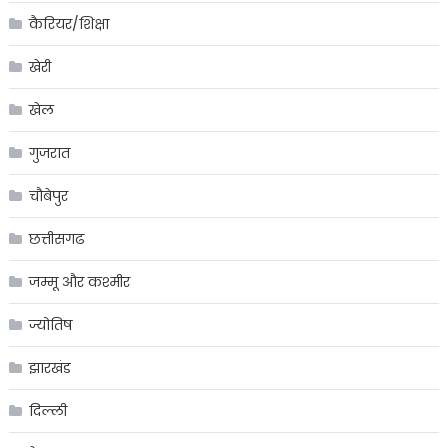
कैरियर/शिक्षा
खेरी
खेल
गुजरात
चौबेपुर
छत्तीसगढ
जम्मू और कश्मीर
ज्योतिष
झारखंड
दिल्ली