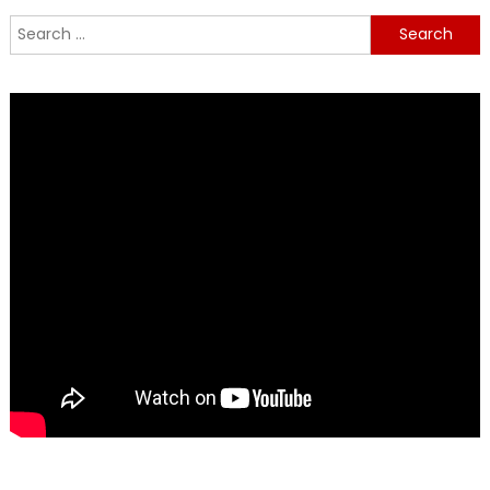
Search
for: