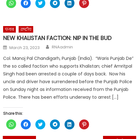
Click
Click
Click
Click
Click
Click
to
to
to
to
to
to
share
share
share
share
share
share
on
on
on
on
on
on
WhatsApp
Facebook
Twitter
Telegram
LinkedIn
Pinterest
(Opens
(Opens
(Opens
(Opens
(Opens
(Opens
in
in
in
in
in
in
new
new
new
new
new
new
पंजाब
राष्ट्रीय
window)
window)
window)
window)
window)
window)
NEW KHALISTAN FACTION: NIP IN THE BUD
Author
Posted
RNAadmin
March 23, 2023
on
Col. Manoj Pal Chandigarh, Punjab (India). “Waris Punjab De”
the so called faction who supports Khalistan; chief Amritpal
Singh had been arrested a couple of days back. Now his
uncle and driver have surrendered before the Punjab Police
on Sunday night as information received from the Punjab
Police. There has been efforts underway to arrest […]
Share this:
Click
Click
Click
Click
Click
Click
to
to
to
to
to
to
share
share
share
share
share
share
on
on
on
on
on
on
WhatsApp
Facebook
Twitter
Telegram
LinkedIn
Pinterest