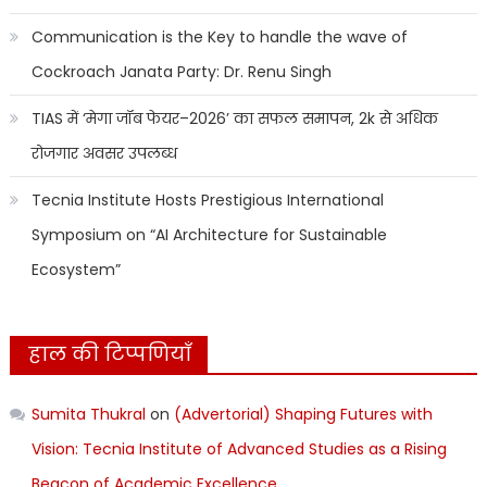
Communication is the Key to handle the wave of
Cockroach Janata Party: Dr. Renu Singh
TIAS में ‘मेगा जॉब फेयर–2026’ का सफल समापन, 2k से अधिक
रोजगार अवसर उपलब्ध
Tecnia Institute Hosts Prestigious International
Symposium on “AI Architecture for Sustainable
Ecosystem”
हाल की टिप्पणियाँ
Sumita Thukral
on
(Advertorial) Shaping Futures with
Vision: Tecnia Institute of Advanced Studies as a Rising
Beacon of Academic Excellence