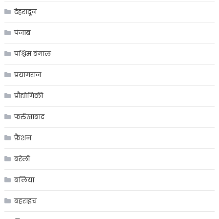
देहरादून
पंजाब
पश्चिम बंगाल
प्रयागराज
प्रौद्योगिकी
फर्रुखाबाद
फ़ैशन
बरेली
बलिया
बहराइच