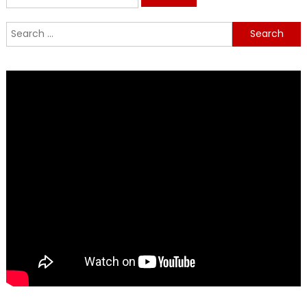
for:
Search
for: