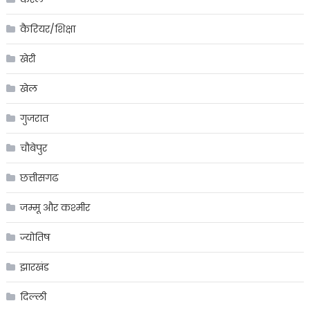
कैरियर/शिक्षा
खेरी
खेल
गुजरात
चौबेपुर
छत्तीसगढ
जम्मू और कश्मीर
ज्योतिष
झारखंड
दिल्ली