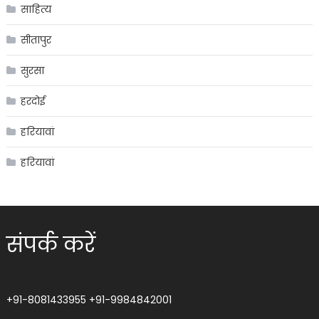
साहित्य
सीतापुर
सुरसा
हरदोई
हरियावां
हरियावां
संपर्क करें
+91-8081433955
+91-9984842001