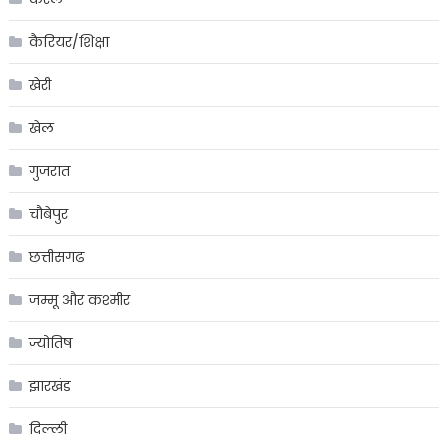
कैरियर/शिक्षा
खेरी
खेल
गुजरात
चौबेपुर
छत्तीसगढ
जम्मू और कश्मीर
ज्योतिष
झारखंड
दिल्ली