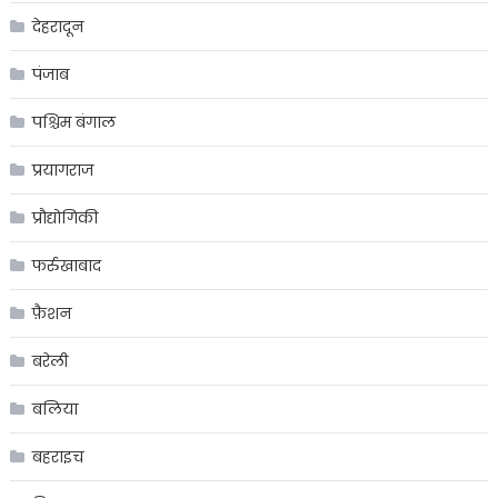
देहरादून
पंजाब
पश्चिम बंगाल
प्रयागराज
प्रौद्योगिकी
फर्रुखाबाद
फ़ैशन
बरेली
बलिया
बहराइच