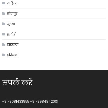
साहित्य
सीतापुर
सुरसा
हरदोई
हरियावां
हरियावां
संपर्क करें
+91-8081433955
+91-9984842001