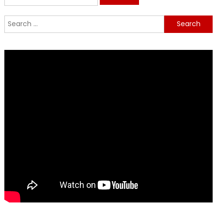
for:
Search
for: