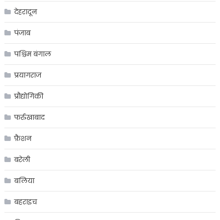
देहरादून
पंजाब
पश्चिम बंगाल
प्रयागराज
प्रौद्योगिकी
फर्रुखाबाद
फ़ैशन
बरेली
बलिया
बहराइच