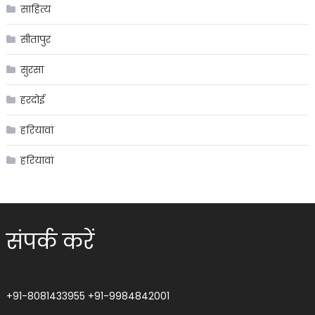
साहित्य
सीतापुर
सुरसा
हरदोई
हरियावां
हरियावां
संपर्क करें
+91-8081433955
+91-9984842001