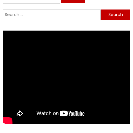
for:
Search
for: