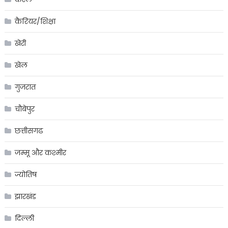
कैरियर/शिक्षा
खेरी
खेल
गुजरात
चौबेपुर
छत्तीसगढ
जम्मू और कश्मीर
ज्योतिष
झारखंड
दिल्ली