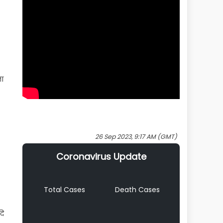
ता
26 Sep 2023, 9:17 AM (GMT)
Coronavirus Update
Total Cases
Death Cases
दि