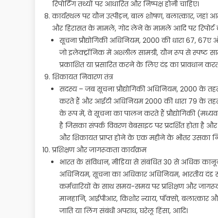
रिपोर्टिंग तथ्यों पर आधारित और निष्पक्ष होनी चाहिए।
कार्यस्थल पर यौन उत्पीड़न, बाल शोषण, बलात्कार, जहां आर
और हिरासत के मामले, गोद लेने के मामले आदि पर रिपोर्
सूचना प्रौद्योगिकी अधिनियम, 2000 की धारा 67, 67ए 
जो इलेक्ट्रॉनिक में अश्लील सामग्री, यौन रूप से स्पष्ट साम
प्रकाशित या प्रसारित करने के लिए दंड का प्रावधान करती
शिकायत निवारण तंत्र
सदस्य – जब सूचना प्रौद्योगिकी अधिनियम, 2000 के त
करते हैं और आईटी अधिनियम 2000 की धारा 79 के तहत देनदा
के रूप में, वे सूचना का पालन करते हैं प्रौद्योगिकी (म
है जिसका संपर्क विवरण वेबसाइट पर प्रदर्शित होता है और जो
और शिकायत प्राप्त होने के एक महीने के भीतर उसका न
प्रशिक्षण और जागरूकता कार्यक्रम
भारत के संविधान, मीडिया से संबंधित 30 से अधिक कानू
अधिनियम, सूचना का अधिकार अधिनियम, भारतीय दंड संहिता
कर्मचारियों के साथ समय-समय पर प्रशिक्षण और जाग
मानहानि, आईपीआर, किशोर न्याय, पॉक्सो, बलात्कार और छेड़
जाति या लिंग संबंधी अपराध, घरेलू हिंसा, आदि।