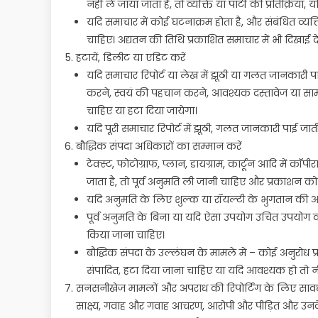
नहीं ले जाया जाता है, तो व्यक्ति या पार्टी की प्रतिक्रिया, 
यदि समाचार में कोई घटनाक्रम होता है, और संबंधित व्यक्
चाहिए। अद्यतन की तिथि प्रकाशित समाचार में भी दिखाई द
हटायें, डिलीट या एडिट करें
यदि समाचार रिपोर्ट या लेख में झूठी या गलत जानकारी पाई ज
करने, स्वयं की पहचान करने, आवश्यक दस्तावेज या सामग्
चाहिए या हटा दिया जायेगा।
यदि पूरी समाचार रिपोर्ट में झूठी, गलत जानकारी पाई जाती
बौद्धिक संपदा अधिकारों का सम्मान करें
टेक्स्ट, फोटोग्राफ, प्लान, डायग्राम, कार्टून आदि में
जाता है, तो पूर्व अनुमति ली जानी चाहिए और प्रकाशन 
यदि अनुमति के लिए शुल्क या रॉयल्टी के भुगतान की 
पूर्व अनुमति के बिना या यदि ऐसा उपयोग उचित उपयोग का 
किया जाना चाहिए।
बौद्धिक संपदा के उल्लंघन के मामले में – कोई अनुरोध प्र
संपादित, हटा दिया जाना चाहिए या यदि आवश्यक हो तो न
सनसनीखेज मामलों और अपराध की रिपोर्टिंग के लिए सावधा
साक्ष्य, गवाह और गवाह आचरण, आरोपी और पीड़ित और उनक